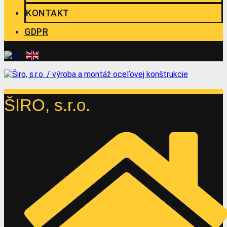
KONTAKT
GDPR
ŠIRO, s.r.o.