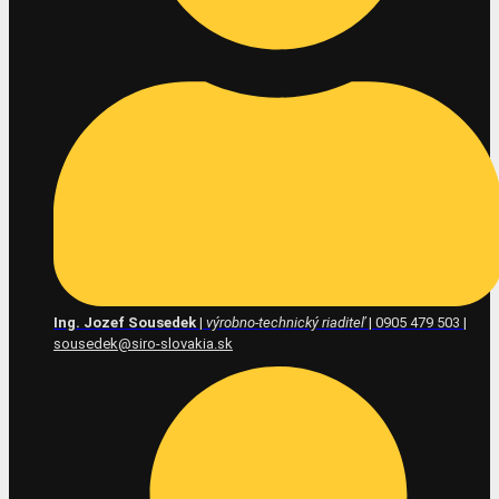
Ing. Jozef Sousedek
|
výrobno-technický riaditeľ
| 0905 479 503 |
sousedek@siro-slovakia.sk