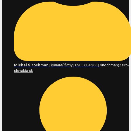
Michal Širochman
|
konateľ firmy
| 0905 604 266 |
sirochman@siro-
slovakia.sk