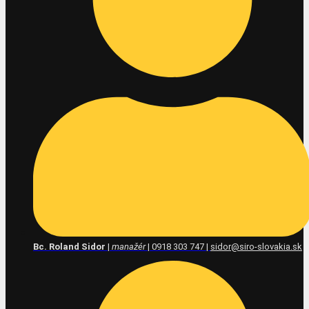
Bc. Roland Sidor
|
manažér
| 0918 303 747 |
sidor@siro-slovakia.sk